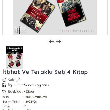
İttihat Ve Terakki Seti 4 Kitap
Kolektif
İlgi Kültür Sanat Yayıncılık
Edebiyat - Diğer
ISBN
:
2018062180620
Basım Tarihi
:
2022-08
Baskı
:
1