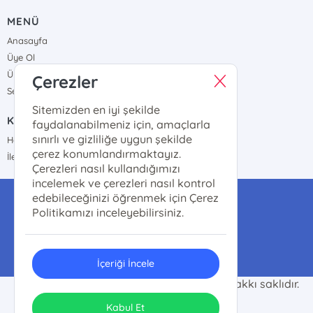
MENÜ
Anasayfa
Üye Ol
Üye Girişi
Çerezler
Sepetim
Sitemizden en iyi şekilde
KURUMSAL
faydalanabilmeniz için, amaçlarla
sınırlı ve gizliliğe uygun şekilde
Hakkımızda
çerez konumlandırmaktayız.
İletişim
Çerezleri nasıl kullandığımızı
incelemek ve çerezleri nasıl kontrol
edebileceğinizi öğrenmek için Çerez
info@ilgikitap.com
Politikamızı inceleyebilirsiniz.
0 (0212) 526 39 75
İçeriği İncele
© 2025 İlgikitap | Kitaba Olan İlginiz. Her hakkı saklıdır.
ONSO
Tasarım & Uygulama
Kabul Et