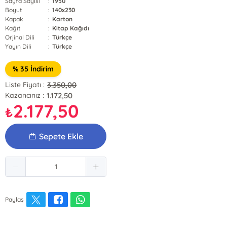
Sayfa Sayısı
:
1950
Boyut
:
140x230
Kapak
:
Karton
Kağıt
:
Kitap Kağıdı
Orjinal Dili
:
Türkçe
Yayın Dili
:
Türkçe
% 35 İndirim
3.350,00
Liste Fiyatı :
1.172,50
Kazancınız :
2.177,50
₺
Sepete Ekle
Paylaş