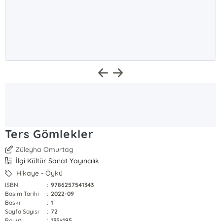
Ters Gömlekler
Züleyha Omurtag
İlgi Kültür Sanat Yayıncılık
Hikaye - Öykü
ISBN
:
9786257541343
Basım Tarihi
:
2022-09
Baskı
:
1
Sayfa Sayısı
:
72
Boyut
:
135x195