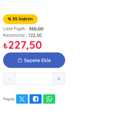
% 35 İndirim
350,00
Liste Fiyatı :
122,50
Kazancınız :
227,50
₺
Sepete Ekle
Paylaş