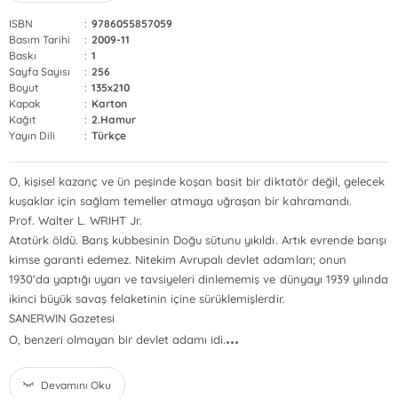
ISBN
:
9786055857059
Basım Tarihi
:
2009-11
Baskı
:
1
Sayfa Sayısı
:
256
Boyut
:
135x210
Kapak
:
Karton
Kağıt
:
2.Hamur
Yayın Dili
:
Türkçe
O, kişisel kazanç ve ün peşinde koşan basit bir diktatör değil, gelecek
kuşaklar için sağlam temeller atmaya uğraşan bir kahramandı.
Prof. Walter L. WRIHT Jr.
Atatürk öldü. Barış kubbesinin Doğu sütunu yıkıldı. Artık evrende barışı
kimse garanti edemez. Nitekim Avrupalı devlet adamları; onun
1930'da yaptığı uyarı ve tavsiyeleri dinlememiş ve dünyayı 1939 yılında
ikinci büyük savaş felaketinin içine sürüklemişlerdir.
SANERWIN Gazetesi
...
O, benzeri olmayan bir devlet adamı idi.
Devamını Oku