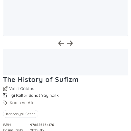
The History of Sufizm
Vahit Göktaş
İlgi Kültür Sanat Yayıncılık
Kadın ve Aile
Kanpanyalı Setler
ISBN
:
9786257541701
Basım Tarihi
:
2025-03