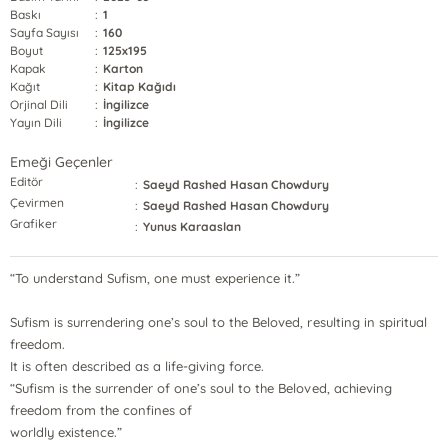
Baskı
:
1
Sayfa Sayısı
:
160
Boyut
:
125x195
Kapak
:
Karton
Kağıt
:
Kitap Kağıdı
Orjinal Dili
:
İngilizce
Yayın Dili
:
İngilizce
Emeği Geçenler
Editör
:
Saeyd Rashed Hasan Chowdury
Çevirmen
:
Saeyd Rashed Hasan Chowdury
Grafiker
:
Yunus Karaaslan
“To understand Sufism, one must experience it.”
Sufism is surrendering one’s soul to the Beloved, resulting in spiritual
freedom.
It is often described as a life-giving force.
“Sufism is the surrender of one’s soul to the Beloved, achieving
freedom from the confines of
worldly existence.”