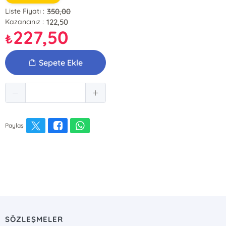
350,00
Liste Fiyatı :
122,50
Kazancınız :
227,50
₺
Sepete Ekle
Paylaş
SÖZLEŞMELER