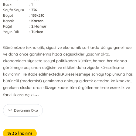
Baskı
:
1
Sayfa Sayısı
:
336
Boyut
:
135x210
Kapak
:
Karton
Kağıt
:
2.Hamur
Yayın Dili
:
Türkçe
Günümüzde teknolojik, siyasi ve ekonomik şartlarda dünya genelinde
ve daha önce görülmemiş hızda değişiklikler yaşanmakta,
ekonomiden siyasete sosyal politikadan kültüre, hemen her alanda
görülmeye başlanan değişim ve etkileri daha ziyade küreselleşme
kavramını ile ifade edilmektedir.Küreselleşmeye sanayi toplumuna has
bütüncül (modernist) yapılanma anlayışı giderek ortadan kalkmakta,
yerelden uluslar arası düzeye kadar tüm örgütlenmelerde esneklik ve
...
farklılıklara açıklı
Devamını Oku
% 35 İndirim