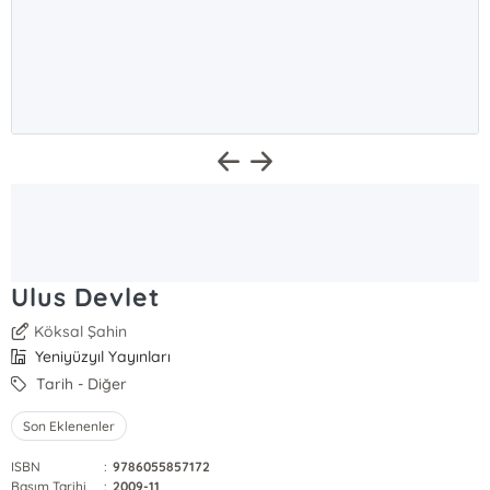
Ulus Devlet
Köksal Şahin
Yeniyüzyıl Yayınları
Tarih - Diğer
Son Eklenenler
ISBN
:
9786055857172
Basım Tarihi
:
2009-11