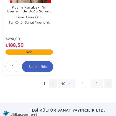
Kazım Karabekir’in
Eserlerinde Doğu Sorunu
Enver Emre Öcal
İlgi Kültür Sanat Yayıncılık
₺
290,00
188,50
₺
%35
Sepete Ekle
1
1
İLGİ KÜLTÜR SANAT YAYINCILIK LTD.
ŞTİ.