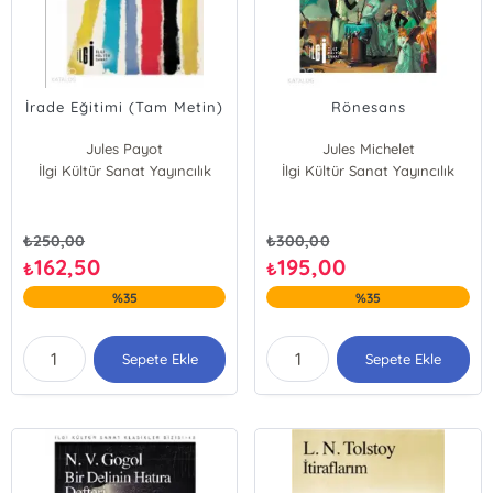
İrade Eğitimi (Tam Metin)
Rönesans
Jules Payot
Jules Michelet
İlgi Kültür Sanat Yayıncılık
İlgi Kültür Sanat Yayıncılık
₺
250,00
₺
300,00
162,50
195,00
₺
₺
%35
%35
Sepete Ekle
Sepete Ekle