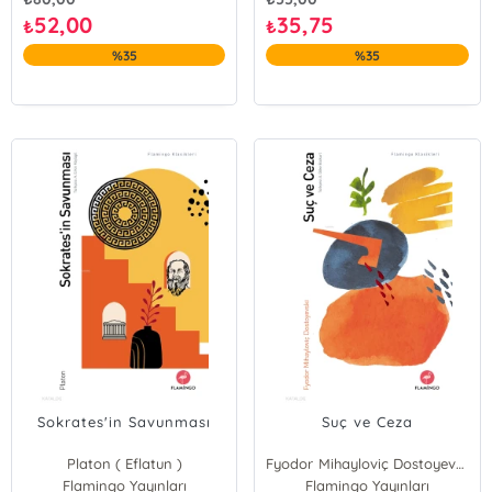
52,00
35,75
₺
₺
%35
%35
Sokrates'in Savunması
Suç ve Ceza
Platon ( Eflatun )
Fyodor Mihayloviç Dostoyevski
Flamingo Yayınları
Flamingo Yayınları