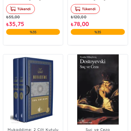
Tükendi
Tükendi
₺
55,00
₺
120,00
35,75
78,00
₺
₺
%35
%35
Mukaddime; 2 Cilt Kutulu
Suç ve Ceza