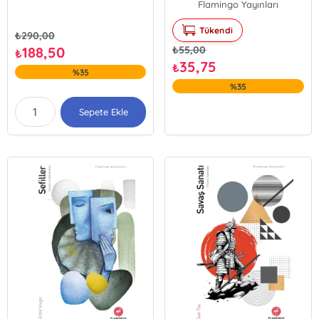
Flamingo Yayınları
Tükendi
₺
290,00
188,50
₺
55,00
₺
35,75
₺
%35
%35
Sepete Ekle