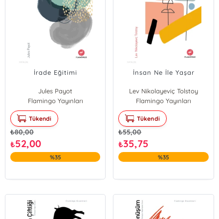
İrade Eğitimi
İnsan Ne İle Yaşar
Jules Payot
Lev Nikolayeviç Tolstoy
Flamingo Yayınları
Flamingo Yayınları
Tükendi
Tükendi
₺
80,00
₺
55,00
52,00
35,75
₺
₺
%35
%35