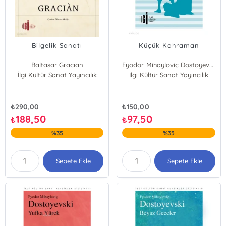
Bilgelik Sanatı
Küçük Kahraman
Baltasar Gracıan
Fyodor Mihayloviç Dostoyevski
İlgi Kültür Sanat Yayıncılık
İlgi Kültür Sanat Yayıncılık
₺
290,00
₺
150,00
188,50
97,50
₺
₺
%35
%35
Sepete Ekle
Sepete Ekle