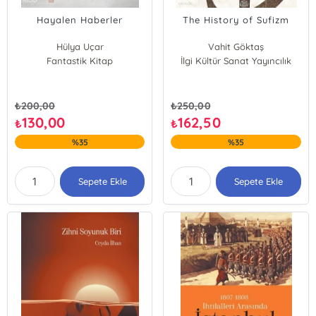
Hayalen Haberler
The History of Sufizm
Hülya Uçar
Vahit Göktaş
Fantastik Kitap
İlgi Kültür Sanat Yayıncılık
₺
200,00
₺
250,00
130,00
162,50
₺
₺
%35
%35
Sepete Ekle
Sepete Ekle