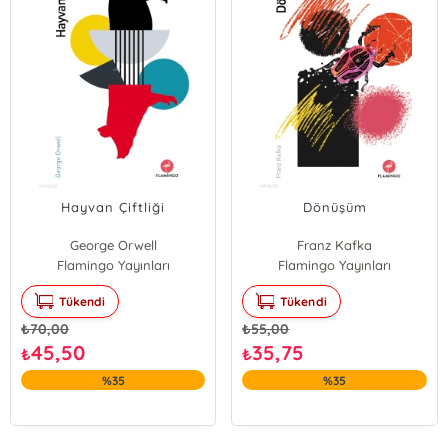
Hayvan Çiftliği
Dönüşüm
George Orwell
Franz Kafka
Flamingo Yayınları
Flamingo Yayınları
Tükendi
Tükendi
₺
70,00
₺
55,00
45,50
35,75
₺
₺
%35
%35