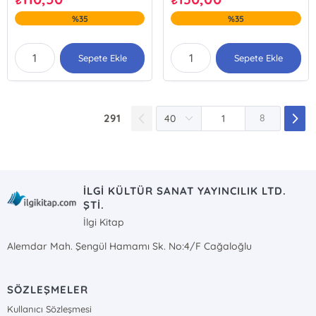
₺
₺
%35
%35
Sepete Ekle
Sepete Ekle
291
8
İLGİ KÜLTÜR SANAT YAYINCILIK LTD.
ŞTİ.
İlgi Kitap
Alemdar Mah. Şengül Hamamı Sk. No:4/F Cağaloğlu
SÖZLEŞMELER
Kullanıcı Sözleşmesi