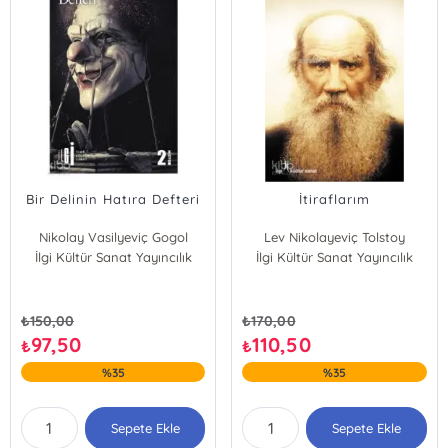
Bir Delinin Hatıra Defteri
İtiraflarım
Nikolay Vasilyeviç Gogol
Lev Nikolayeviç Tolstoy
İlgi Kültür Sanat Yayıncılık
İlgi Kültür Sanat Yayıncılık
₺
150,00
₺
170,00
97,50
110,50
₺
₺
%35
%35
Sepete Ekle
Sepete Ekle