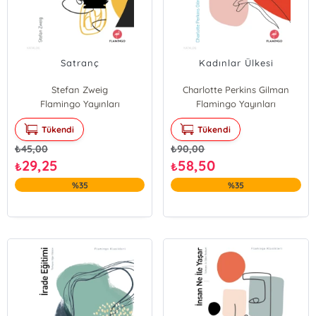
Satranç
Kadınlar Ülkesi
Stefan Zweig
Charlotte Perkins Gilman
Flamingo Yayınları
Flamingo Yayınları
Tükendi
Tükendi
₺
45,00
₺
90,00
29,25
58,50
₺
₺
%35
%35