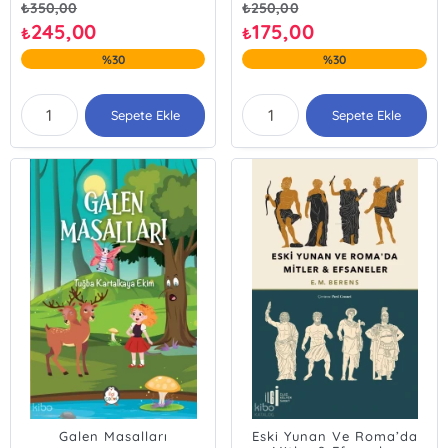
₺
350,00
₺
250,00
245,00
175,00
₺
₺
%30
%30
Sepete Ekle
Sepete Ekle
Galen Masalları
Eski Yunan Ve Roma’da