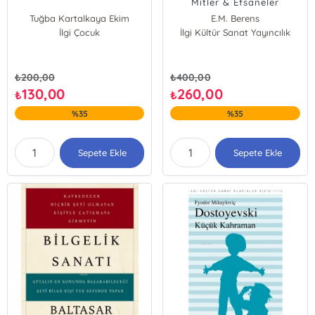
Mitler & Efsaneler
Tuğba Kartalkaya Ekim
E.M. Berens
İlgi Çocuk
İlgi Kültür Sanat Yayıncılık
₺
200,00
₺
400,00
130,00
260,00
₺
₺
%35
%35
Sepete Ekle
Sepete Ekle