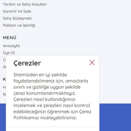
Yardım ve Satış Koşulları
Garanti Ve İade
Satış Sözleşmesi
Reklam ve İşbirliği
MENÜ
Anasayfa
Üye Ol
Üye Girişi
Çerezler
Sepetim
Sitemizden en iyi şekilde
KURUMSAL
faydalanabilmeniz için, amaçlarla
sınırlı ve gizliliğe uygun şekilde
Hakkımızda
çerez konumlandırmaktayız.
İletişim
Çerezleri nasıl kullandığımızı
incelemek ve çerezleri nasıl kontrol
edebileceğinizi öğrenmek için Çerez
info@ilgikitap.com
Politikamızı inceleyebilirsiniz.
0 (0212) 526 39 75