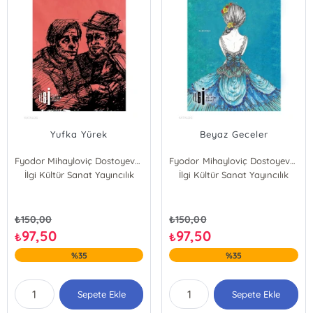
Yufka Yürek
Beyaz Geceler
Fyodor Mihayloviç Dostoyevski
Fyodor Mihayloviç Dostoyevski
İlgi Kültür Sanat Yayıncılık
İlgi Kültür Sanat Yayıncılık
₺
150,00
₺
150,00
97,50
97,50
₺
₺
%35
%35
Sepete Ekle
Sepete Ekle