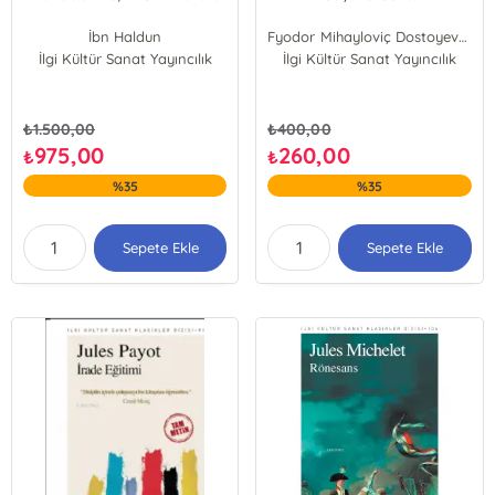
İbn Haldun
Fyodor Mihayloviç Dostoyevski
İlgi Kültür Sanat Yayıncılık
İlgi Kültür Sanat Yayıncılık
₺
1.500,00
₺
400,00
975,00
260,00
₺
₺
%35
%35
Sepete Ekle
Sepete Ekle