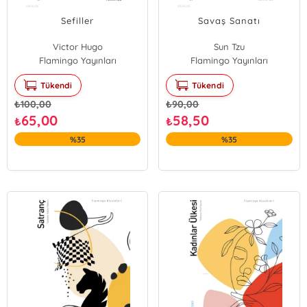
Sefiller
Savaş Sanatı
Victor Hugo
Sun Tzu
Flamingo Yayınları
Flamingo Yayınları
Tükendi
Tükendi
₺
100,00
₺
90,00
65,00
58,50
₺
₺
%35
%35