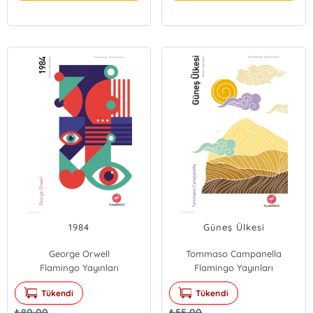
1984
Güneş Ülkesi
George Orwell
Tommaso Campanella
Flamingo Yayınları
Flamingo Yayınları
Tükendi
Tükendi
₺
80,00
₺
55,00