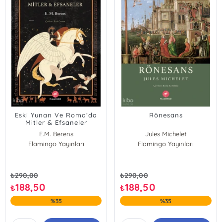
Eski Yunan Ve Roma’da
Rönesans
Mitler & Efsaneler
E.M. Berens
Jules Michelet
Flamingo Yayınları
Flamingo Yayınları
₺
290,00
₺
290,00
188,50
188,50
₺
₺
%35
%35