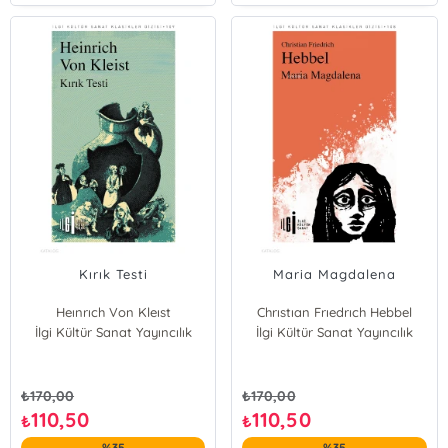
Kırık Testi
Maria Magdalena
Heınrıch Von Kleıst
Chrıstıan Frıedrıch Hebbel
İlgi Kültür Sanat Yayıncılık
İlgi Kültür Sanat Yayıncılık
₺
170,00
₺
170,00
110,50
110,50
₺
₺
%35
%35