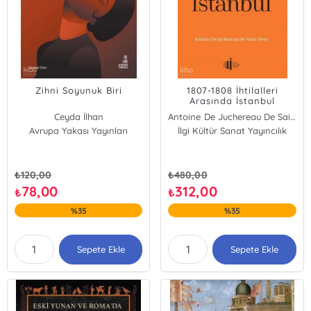
Zihni Soyunuk Biri
1807-1808 İhtilalleri
Arasında İstanbul
Ceyda İlhan
Antoine De Juchereau De Saint-Denys
Avrupa Yakası Yayınları
İlgi Kültür Sanat Yayıncılık
₺
120,00
₺
480,00
78,00
312,00
₺
₺
%35
%35
Sepete Ekle
Sepete Ekle