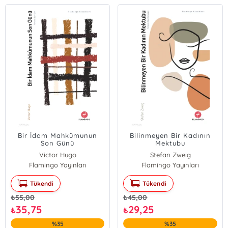
Bir İdam Mahkümunun
Bilinmeyen Bir Kadının
Son Günü
Mektubu
Victor Hugo
Stefan Zweig
Flamingo Yayınları
Flamingo Yayınları
Tükendi
Tükendi
₺
55,00
₺
45,00
35,75
29,25
₺
₺
%35
%35