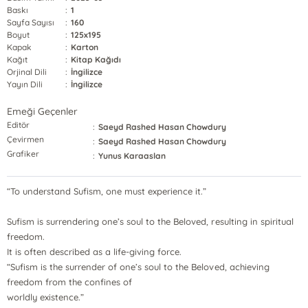
Baskı
:
1
Sayfa Sayısı
:
160
Boyut
:
125x195
Kapak
:
Karton
Kağıt
:
Kitap Kağıdı
Orjinal Dili
:
İngilizce
Yayın Dili
:
İngilizce
Emeği Geçenler
Editör
:
Saeyd Rashed Hasan Chowdury
Çevirmen
:
Saeyd Rashed Hasan Chowdury
Grafiker
:
Yunus Karaaslan
“To understand Sufism, one must experience it.”
Sufism is surrendering one’s soul to the Beloved, resulting in spiritual
freedom.
It is often described as a life-giving force.
“Sufism is the surrender of one’s soul to the Beloved, achieving
freedom from the confines of
worldly existence.”