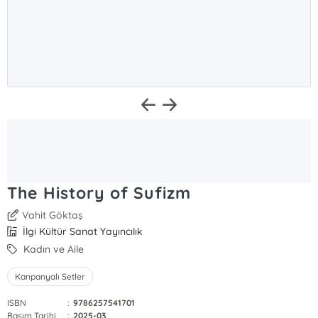
The History of Sufizm
Vahit Göktaş
İlgi Kültür Sanat Yayıncılık
Kadın ve Aile
Kanpanyalı Setler
ISBN
:
9786257541701
Basım Tarihi
:
2025-03