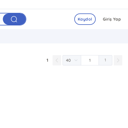
Kaydol
Giriş Yap
1
1