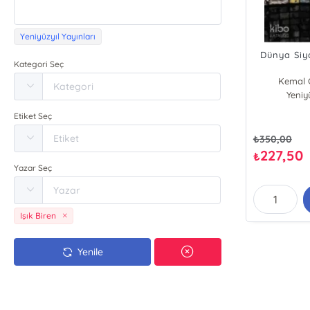
Yeniyüzyıl Yayınları
Dünya Siy
Kategori Seç
Kemal G
Yeniyü
Ke
Etiket Seç
₺
350,00
227,50
₺
Yazar Seç
Işık Biren
Yenile