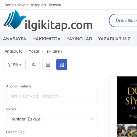
Banka Havale Hesapları
İletişim
ANASAYFA
HAKKIMIZDA
YAYINCILAR
YAZARLARIMIZ
Anasayfa
Yazar
Işık Biren
Filtre
Aranan Kelime
Sırala
Üretici Seç