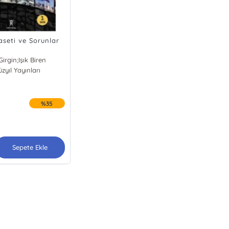
aseti ve Sorunlar
irgin;Işık Biren
zyıl Yayınları
mal Girgin
Işık Biren
%35
Sepete Ekle