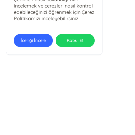
incelemek ve çerezleri nasıl kontrol
edebileceğinizi öğrenmek için Çerez
Politikamızı inceleyebilirsiniz.
İçeriği İncele
Kabul Et
İLGİ KÜLTÜR SANAT YAYINCILIK LTD.
ŞTİ.
İlgi Kitap