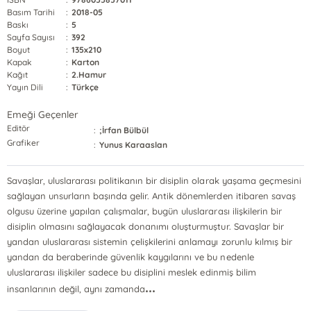
Basım Tarihi
:
2018-05
Baskı
:
5
Sayfa Sayısı
:
392
Boyut
:
135x210
Kapak
:
Karton
Kağıt
:
2.Hamur
Yayın Dili
:
Türkçe
Emeği Geçenler
Editör
:
;İrfan Bülbül
Grafiker
:
Yunus Karaaslan
Savaşlar, uluslararası politikanın bir disiplin olarak yaşama geçmesini
sağlayan unsurların başında gelir. Antik dönemlerden itibaren savaş
olgusu üzerine yapılan çalışmalar, bugün uluslararası ilişkilerin bir
disiplin olmasını sağlayacak donanımı oluşturmuştur. Savaşlar bir
yandan uluslararası sistemin çelişkilerini anlamayı zorunlu kılmış bir
yandan da beraberinde güvenlik kaygılarını ve bu nedenle
uluslararası ilişkiler sadece bu disiplini meslek edinmiş bilim
...
insanlarının değil, aynı zamanda