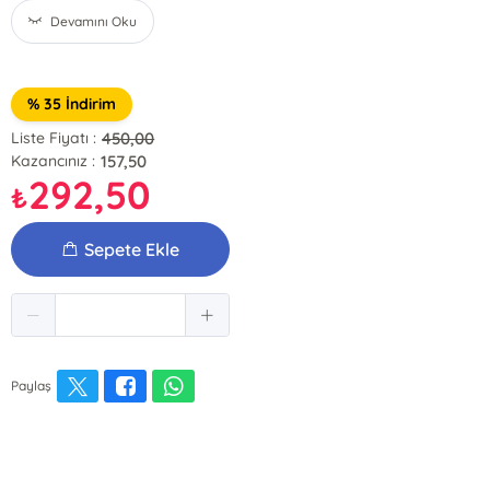
Devamını Oku
% 35 İndirim
450,00
Liste Fiyatı :
157,50
Kazancınız :
292,50
₺
Sepete Ekle
Paylaş