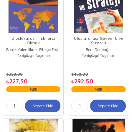
Uluslararası İlişkilerci
Uluslararası Güvenlik ve
Olmak
Strateji
Burak Yalım;İlknur Elbeye;Ersin Kopuz
Beril Dedeoğlu
Yeniyüzyıl Yayınları
Yeniyüzyıl Yayınları
₺
350,00
₺
450,00
227,50
292,50
₺
₺
%35
%35
Sepete Ekle
Sepete Ekle