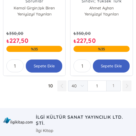
Sorunlar
Sınavı; Yüksek Türk
Teknolojisinin Doğum
Kemal Girgin;Işık Biren
Ahmet Ayhan
Sancısı
Yeniyüzyıl Yayınları
Kemal Girgin
Yeniyüzyıl Yayınları
Işık Biren
₺
350,00
₺
350,00
227,50
227,50
₺
₺
%35
%35
Sepete Ekle
Sepete Ekle
10
1
İLGİ KÜLTÜR SANAT YAYINCILIK LTD.
ŞTİ.
İlgi Kitap