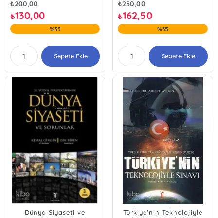
₺
200,00
₺
250,00
130,00
162,50
₺
₺
%35
%35
Sepete Ekle
Sepete Ekle
Dünya Siyaseti ve
Türkiye'nin Teknolojiyle