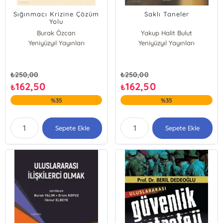
Sığınmacı Krizine Çözüm
Saklı Taneler
Yolu
Burak Özcan
Yakup Halit Bulut
Yeniyüzyıl Yayınları
Yeniyüzyıl Yayınları
₺
250,00
₺
250,00
162,50
162,50
₺
₺
%35
%35
Sepete Ekle
Sepete Ekle