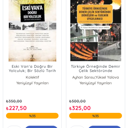
Eski Van'a Doğru Bir
Türkiye Örneğinde Demir
Yolculuk; Bir Sözlü Tarih
Çelik Sektöründe
Çalışması
Dönüşüm ve İsdemir
Kolektif
Ayhan Sarısu;Yüksel Yalova
Uygulaması; Özleştirme
Yeniyüzyıl Yayınları
Yeniyüzyıl Yayınları
Bağlamında Dönem
Analizi
₺
350,00
₺
500,00
227,50
325,00
₺
₺
%35
%35