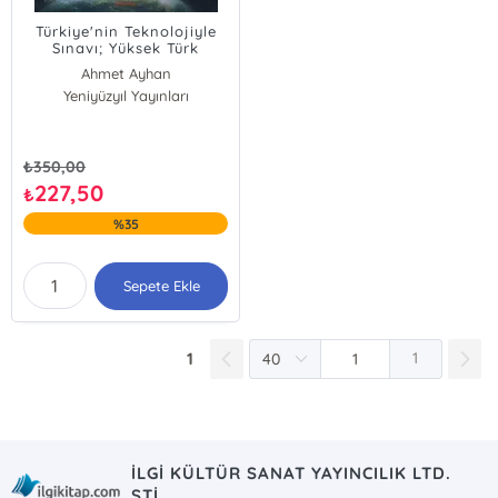
Türkiye'nin Teknolojiyle
Sınavı; Yüksek Türk
Teknolojisinin Doğum
Ahmet Ayhan
Sancısı
Yeniyüzyıl Yayınları
₺
350,00
227,50
₺
%35
Sepete Ekle
1
1
İLGİ KÜLTÜR SANAT YAYINCILIK LTD.
ŞTİ.