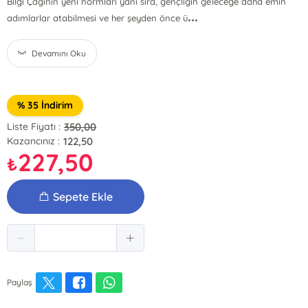
Bilgi Çağının yeni normları yanı sıra, gençliğin geleceğe daha emin
...
adımlarlar atabilmesi ve her şeyden önce ü
Devamını Oku
% 35 İndirim
350,00
Liste Fiyatı :
122,50
Kazancınız :
227,50
₺
Sepete Ekle
Paylaş