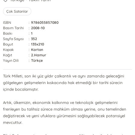
Çok Satanlar
ISBN
:
9786055857080
Basım Tarihi
:
2008-10
Baskı
:
1
Sayfa Sayısı
:
352
Boyut
:
135x210
Kapak
:
Karton
Kağıt
:
2.Hamur
Yayın Dili
:
Türkçe
Türk Milleti, son iki yüz yıldır çalkantılı ve aynı zamanda geleceğini
gölgeleyen gelişmelerin kıskacında hak etmediği bir tarihi sürecin
içinde bocalamıştır.
Artık, ülkemizin, ekonomik kalkınma ve teknolojik gelişmelerini
frenleyen bu talihsiz sürece mahkûm olması yerine, onu temelinden
değiştirecek ve yeni ufuklara yürümesini sağlayabilecek potansiyel
mevcuttur.